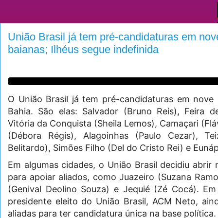
União Brasil já tem pré-candidaturas em no
baianas; Ilhéus segue indefinida
O União Brasil já tem pré-candidaturas em nove
Bahia. São elas: Salvador (Bruno Reis), Feira 
Vitória da Conquista (Sheila Lemos), Camaçari (Flá
(Débora Régis), Alagoinhas (Paulo Cezar), Tei
Belitardo), Simões Filho (Del do Cristo Rei) e Eunáp
Em algumas cidades, o União Brasil decidiu abrir
para apoiar aliados, como Juazeiro (Suzana Ramo
(Genival Deolino Souza) e Jequié (Zé Cocá). Em 
presidente eleito do União Brasil, ACM Neto, ai
aliadas para ter candidatura única na base política.