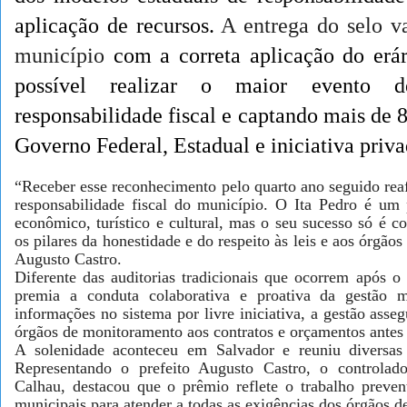
aplicação de recursos.
A entrega do selo v
municíp
io
com a correta aplicação do erá
possível realizar o maior evento 
responsabilidade fiscal e captando mais de 
Governo Federal, Estadual e iniciativa priva
“Receber esse reconhecimento pelo quarto ano seguido re
responsabilidade fiscal do município. O Ita Pedro é um
econômico, turístico e cultural, mas o seu sucesso só é c
os pilares da honestidade e do respeito às leis e aos órgãos
Augusto Castro.
Diferente das auditorias tradicionais que ocorrem após o 
premia a conduta colaborativa e proativa da gestão mu
informações no sistema por livre iniciativa, a gestão asse
órgãos de monitoramento aos contratos e orçamentos antes
A solenidade aconteceu em Salvador e reuniu diversas 
Representando o prefeito Augusto Castro, o controlado
Calhau, destacou que o prêmio reflete o trabalho prevent
municipais para atender a todas as exigências dos órgãos de