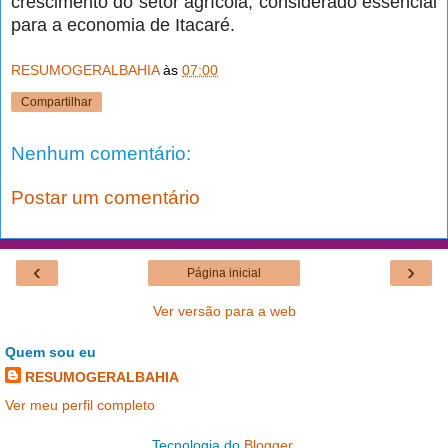
crescimento do setor agrícola, considerado essencial
para a economia de Itacaré.
RESUMOGERALBAHIA
às
07:00
Compartilhar
Nenhum comentário:
Postar um comentário
‹
›
Página inicial
Ver versão para a web
Quem sou eu
RESUMOGERALBAHIA
Ver meu perfil completo
Tecnologia do
Blogger
.