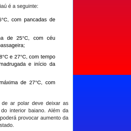
aú é a seguinte:
 26°C, com pancadas de
ima de 25°C, com céu
passageira;
 18°C e 27°C, com tempo
madrugada e início da
e máxima de 27°C, com
de ar polar deve deixar as
do interior baiano. Além da
 poderá provocar aumento da
stado.