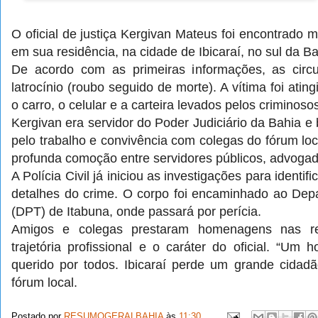
O oficial de justiça Kergivan Mateus foi encontrado m
em sua residência, na cidade de Ibicaraí, no sul da Ba
De acordo com as primeiras informações, as circu
latrocínio (roubo seguido de morte). A vítima foi atin
o carro, o celular e a carteira levados pelos criminoso
Kergivan era servidor do Poder Judiciário da Bahia e
pelo trabalho e convivência com colegas do fórum loc
profunda comoção entre servidores públicos, advoga
A Polícia Civil já iniciou as investigações para identif
detalhes do crime. O corpo foi encaminhado ao Dep
(DPT) de Itabuna, onde passará por perícia.
Amigos e colegas prestaram homenagens nas re
trajetória profissional e o caráter do oficial. “Um
querido por todos. Ibicaraí perde um grande cidad
fórum local.
Postado por
RESUMOGERALBAHIA
às
11:30