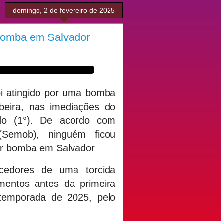
domingo, 2 de fevereiro de 2025
r bomba em Salvador
oi atingido por uma bomba
eira, nas imediações do
ado (1°). De acordo com
(Semob), ninguém ficou
por bomba em Salvador
rcedores de uma torcida
mentos antes da primeira
 temporada de 2025, pelo