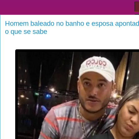
Homem baleado no banho e esposa apontad
o que se sabe