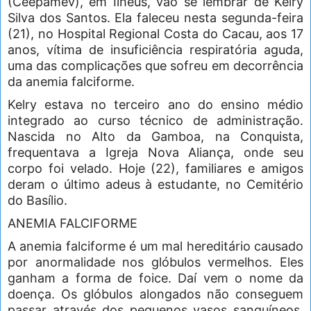
(Ceepamev), em Ilhéus, vão se lembrar de Kelry
Silva dos Santos. Ela faleceu nesta segunda-feira
(21), no Hospital Regional Costa do Cacau, aos 17
anos, vítima de insuficiência respiratória aguda,
uma das complicações que sofreu em decorrência
da anemia falciforme.
Kelry estava no terceiro ano do ensino médio
integrado ao curso técnico de administração.
Nascida no Alto da Gamboa, na Conquista,
frequentava a Igreja Nova Aliança, onde seu
corpo foi velado. Hoje (22), familiares e amigos
deram o último adeus à estudante, no Cemitério
do Basílio.
ANEMIA FALCIFORME
A anemia falciforme é um mal hereditário causado
por anormalidade nos glóbulos vermelhos. Eles
ganham a forma de foice. Daí vem o nome da
doença. Os glóbulos alongados não conseguem
passar através dos pequenos vasos sanguíneos,